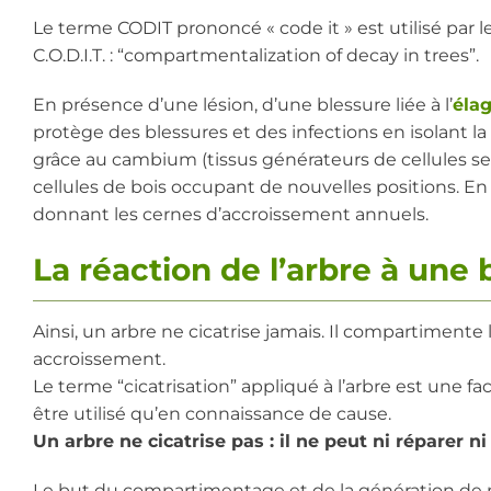
Le terme CODIT prononcé « code it » est utilisé par le
C.O.D.I.T. : “compartmentalization of decay in trees”.
En présence d’une lésion, d’une blessure liée à l’
éla
protège des blessures et des infections en isolant 
grâce au cambium (tissus générateurs de cellules se
cellules de bois occupant de nouvelles positions. En
donnant les cernes d’accroissement annuels.
La réaction de l’arbre à une 
Ainsi, un arbre ne cicatrise jamais. Il compartimente
accroissement.
Le terme “cicatrisation” appliqué à l’arbre est une fa
être utilisé qu’en connaissance de cause.
Un arbre ne cicatrise pas : il ne peut ni réparer ni
Le but du compartimentage et de la génération de no