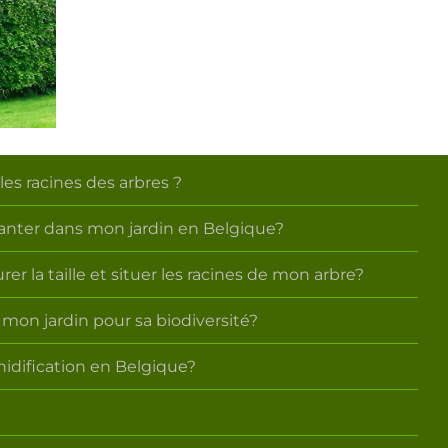
Quel arbre ou
ment
arbuste planter
ionnent
m
dans mon
ines des
tai
jardin en
res ?
les
Belgique?
m
s racines des arbres ?
lanter dans mon jardin en Belgique?
r la taille et situer les racines de mon arbre?
 mon jardin pour sa biodiversité?
nidification en Belgique?
?