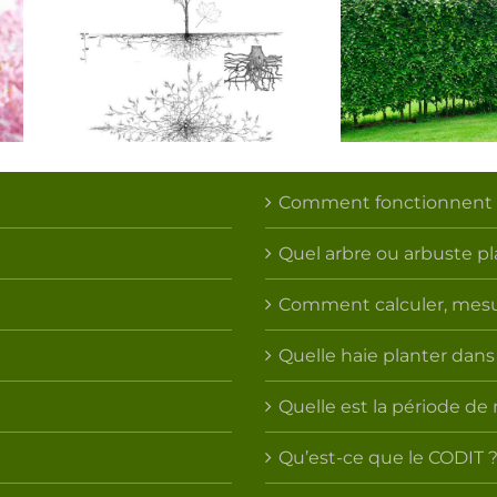
nt
Quelle haie
Com
,
planter dans
fonct
la
mon jardin
les rac
ituer
pour sa
arb
s de
biodiversité?
re?
Comment fonctionnent le
Quel arbre ou arbuste p
Comment calculer, mesure
Quelle haie planter dans
Quelle est la période de 
Qu’est-ce que le CODIT 