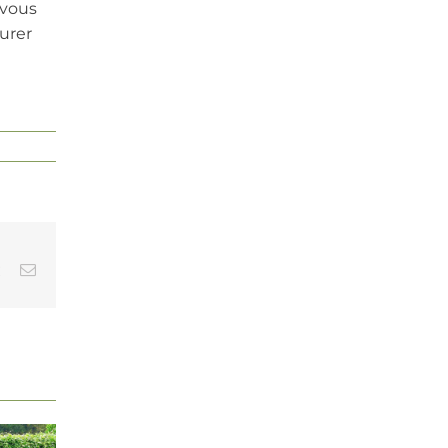
 vous
urer
est
Vk
Email