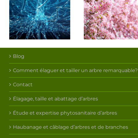
Comme
Quel arbre ou
calculer
arbuste planter
mesurer 
dans mon
s
taille et s
jardin en
les racine
Belgique?
mon arb
Blog
Comment élaguer et tailler un arbre remarquable?
Contact
Élagage, taille et abattage d’arbres
Étude et expertise phytosanitaire d’arbres
Haubanage et câblage d’arbres et de branches