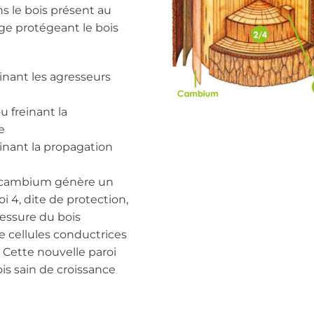
s le bois présent au
ge protégeant le bois
einant les agresseurs
u freinant la
e
einant la propagation
Le cambium génère un
i 4, dite de protection,
lessure du bois
e cellules conductrices
 Cette nouvelle paroi
is sain de croissance