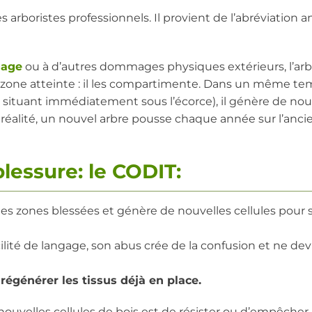
s arboristes professionnels. Il provient de l’abréviation a
gage
ou à d’autres dommages physiques extérieurs, l’arb
la zone atteinte : il les compartimente. Dans un même te
 situant immédiatement sous l’écorce), il génère de nou
 réalité, un nouvel arbre pousse chaque année sur l’anci
blessure: le CODIT:
 les zones blessées et génère de nouvelles cellules pour 
cilité de langage, son abus crée de la confusion et ne dev
 régénérer les tissus déjà en place.
uvelles cellules de bois est de résister ou d’empêcher 