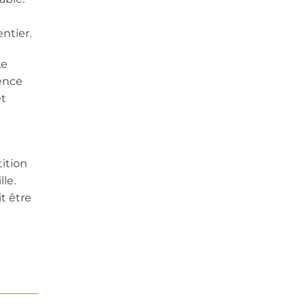
ntier.
Le
ience
et
tition
lle.
t être