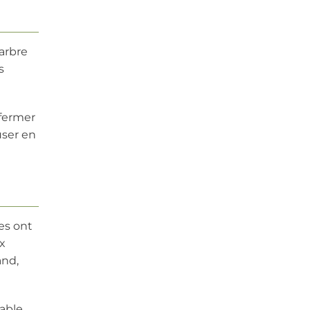
arbre
s
efermer
user en
es ont
ux
and,
able.